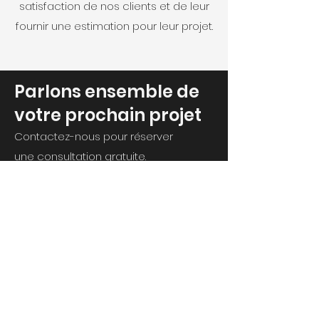
satisfaction de nos clients et de leur
fournir une estimation pour leur projet.
Parlons ensemble de
votre prochain projet
Contactez-nous pour réserver
une consultation gratuite.
Zone d’intervention :
Île-de-France, Clamart, SAINTE
GENEVIEVE DES BOIS Départements 92
91 78
1 bis rue Pierre et Marie Curie,
92140 Clamart